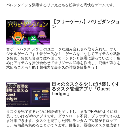
バレンタインを満喫するリア充どもを粉砕する痛快なゲームです。
【フリーゲーム】パリピダンジョ
ゲーム
ン
音ゲー×ハクスラRPG のユニークな組み合わせを取り入れた、オリ
ジナルゲームです！音ゲー的なミニゲームをこなしてアイテムや武器
を集め、集めた資源で敵を倒してドンドンと深層に潜っていこう！集
めたアイテムを掛け合わせてオリジナル武器を作成し、究極の強さを
求めることも可能！超強力な裏ボスの討伐を目指そう！
日々のタスクを少しだけ楽しくす
ゲーム
るタスク管理アプリ「Quest
Ledger」
タスクを完了するたびに経験値をゲットし、まるでRPGのように成
長していけるWebアプリです。ダウンロード不要、ブラウザでそのま
ま利用できます。タスクを完了した際にランダムで宝箱がドロップ
し、装備品も集めることができます。目指せ、最強のタスク達成者！