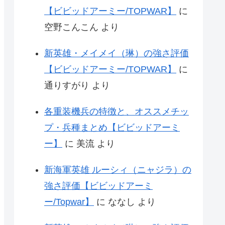
【ビビッドアーミー/TOPWAR】
に
空野こんこん
より
新英雄・メイメイ（琳）の強さ評価
【ビビッドアーミー/TOPWAR】
に
通りすがり
より
各重装機兵の特徴と、オススメチッ
プ・兵種まとめ【ビビッドアーミ
ー】
に
美流
より
新海軍英雄 ルーシィ（ニャジラ）の
強さ評価【ビビッドアーミ
ー/Topwar】
に
ななし
より