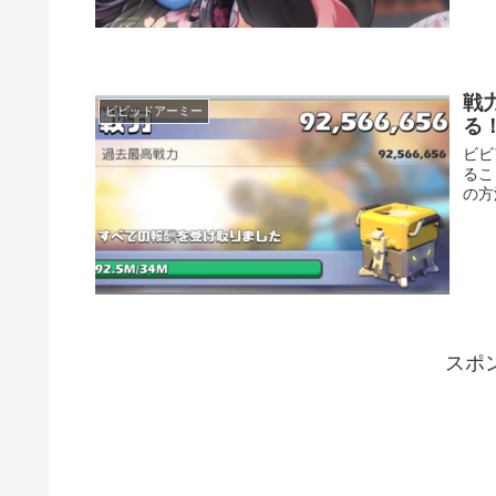
戦
ビビッドアーミー
る
ビビ
るこ
の方
スポ