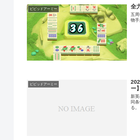
全
ビビッドアーミー
五周
物手
2
ビビッドアーミー
ー
新英
同条
る。