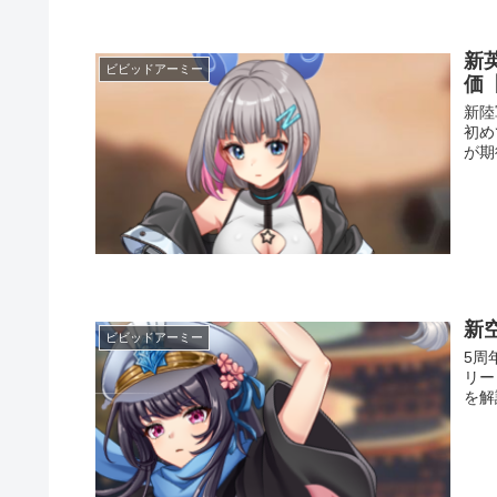
新英
ビビッドアーミー
価【
新陸
初め
が期
新
ビビッドアーミー
5周
リー
を解