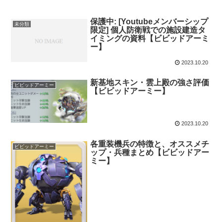
保護中: [Youtubeメンバーシップ
未分類
限定] 個人防衛戦での施設建造タ
イミングの資料【ビビッドアーミ
ー】
2023.10.20
新基地スキン・雲上殿の強さ評価
ビビッドアーミー
【ビビッドアーミー】
2023.10.20
各重装機兵の特徴と、オススメチ
ビビッドアーミー
ップ・兵種まとめ【ビビッドアー
ミー】