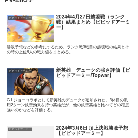
2024年4月27日越境戦（ランク
ビビッドアーミー
戦）結果まとめ【ビビッドアーミ
ー】
勝敗予想などの参考にするため、ランク戦3戦目の越境戦の結果とそ
の時の上位8人の戦力値をまとめる。
新英雄 デュークの強さ評価【ビ
ビビッドアーミー
ビッドアーミー/Topwar】
G.I.ジョーコラボとして新英雄のデュークが追加された。3体目の汎
用2ターン鉄壁効果を持つ英雄だが、他の鉄壁英雄と比べてどの程度
強いのかなどを評価する。
2024年3月6日 頂上決戦勝敗予想
ビビッドアーミー
【ビビッドアーミー】