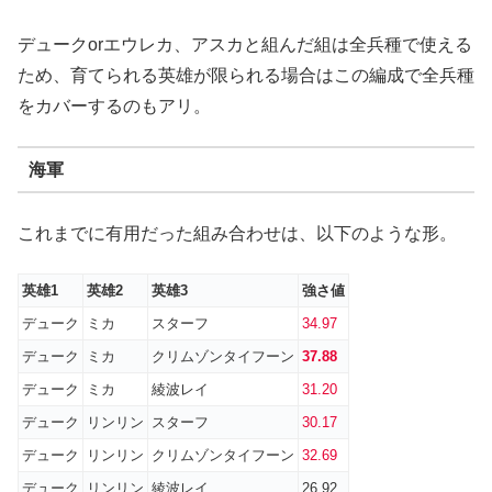
デュークorエウレカ、アスカと組んだ組は全兵種で使える
ため、育てられる英雄が限られる場合はこの編成で全兵種
をカバーするのもアリ。
海軍
これまでに有用だった組み合わせは、以下のような形。
英雄1
英雄2
英雄3
強さ値
デューク
ミカ
スターフ
34.97
デューク
ミカ
クリムゾンタイフーン
37.88
デューク
ミカ
綾波レイ
31.20
デューク
リンリン
スターフ
30.17
デューク
リンリン
クリムゾンタイフーン
32.69
デューク
リンリン
綾波レイ
26.92