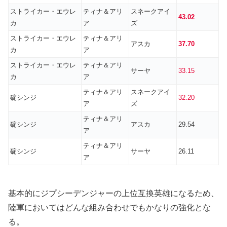
ストライカー・エウレ
ティナ＆アリ
スネークアイ
43.02
カ
ア
ズ
ストライカー・エウレ
ティナ＆アリ
アスカ
37.70
カ
ア
ストライカー・エウレ
ティナ＆アリ
サーヤ
33.15
カ
ア
ティナ＆アリ
スネークアイ
碇シンジ
32.20
ア
ズ
ティナ＆アリ
碇シンジ
アスカ
29.54
ア
ティナ＆アリ
碇シンジ
サーヤ
26.11
ア
基本的にジプシーデンジャーの上位互換英雄になるため、
陸軍においてはどんな組み合わせでもかなりの強化とな
る。