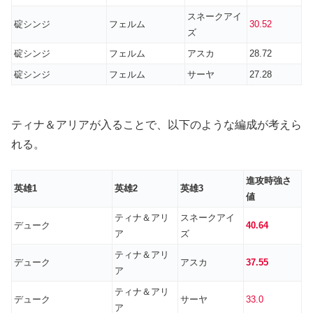
スネークアイ
碇シンジ
フェルム
30.52
ズ
碇シンジ
フェルム
アスカ
28.72
碇シンジ
フェルム
サーヤ
27.28
ティナ＆アリアが入ることで、以下のような編成が考えら
れる。
進攻時
強さ
英雄1
英雄2
英雄3
値
ティナ＆アリ
スネークアイ
デューク
40.64
ア
ズ
ティナ＆アリ
デューク
アスカ
37.55
ア
ティナ＆アリ
デューク
サーヤ
33.0
ア