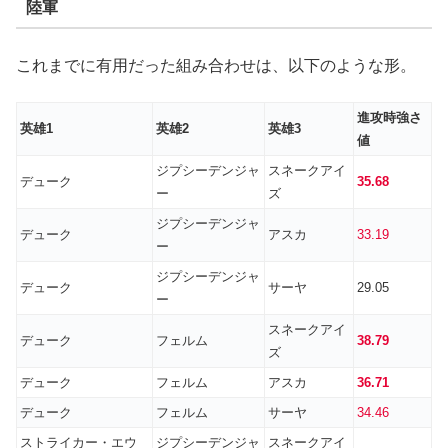
陸軍
これまでに有用だった組み合わせは、以下のような形。
進攻時
強さ
英雄1
英雄2
英雄3
値
ジプシーデンジャ
スネークアイ
デューク
35.68
ー
ズ
ジプシーデンジャ
デューク
アスカ
33.19
ー
ジプシーデンジャ
デューク
サーヤ
29.05
ー
スネークアイ
デューク
フェルム
38.79
ズ
デューク
フェルム
アスカ
36.71
デューク
フェルム
サーヤ
34.46
ストライカー・エウ
ジプシーデンジャ
スネークアイ