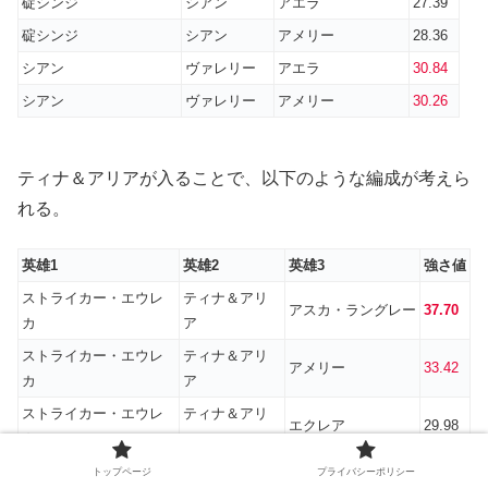
碇シンジ
シアン
アエラ
27.39
碇シンジ
シアン
アメリー
28.36
シアン
ヴァレリー
アエラ
30.84
シアン
ヴァレリー
アメリー
30.26
ティナ＆アリアが入ることで、以下のような編成が考えら
れる。
英雄1
英雄2
英雄3
強さ値
ストライカー・エウレ
ティナ＆アリ
アスカ・ラングレー
37.70
カ
ア
ストライカー・エウレ
ティナ＆アリ
アメリー
33.42
カ
ア
ストライカー・エウレ
ティナ＆アリ
エクレア
29.98
カ
ア
ストライカー・エウレ
ティナ＆アリ
トップページ
プライバシーポリシー
アエラ
35.39