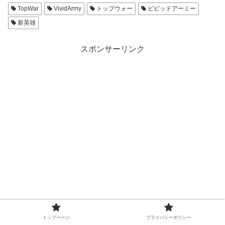
TopWar
VividArmy
トップウォー
ビビッドアーミー
新英雄
スポンサーリンク
シェアする
トップページ
プライバシーポリシー