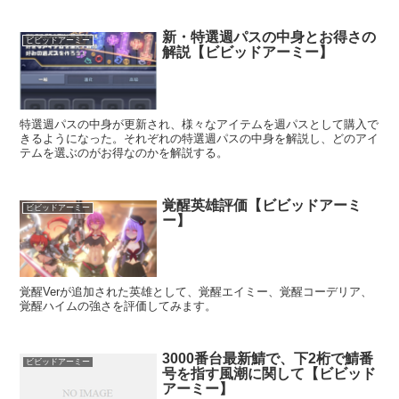
新・特選週パスの中身とお得さの
ビビッドアーミー
解説【ビビッドアーミー】
特選週パスの中身が更新され、様々なアイテムを週パスとして購入で
きるようになった。それぞれの特選週パスの中身を解説し、どのアイ
テムを選ぶのがお得なのかを解説する。
覚醒英雄評価【ビビッドアーミ
ビビッドアーミー
ー】
覚醒Verが追加された英雄として、覚醒エイミー、覚醒コーデリア、
覚醒ハイムの強さを評価してみます。
3000番台最新鯖で、下2桁で鯖番
ビビッドアーミー
号を指す風潮に関して【ビビッド
アーミー】