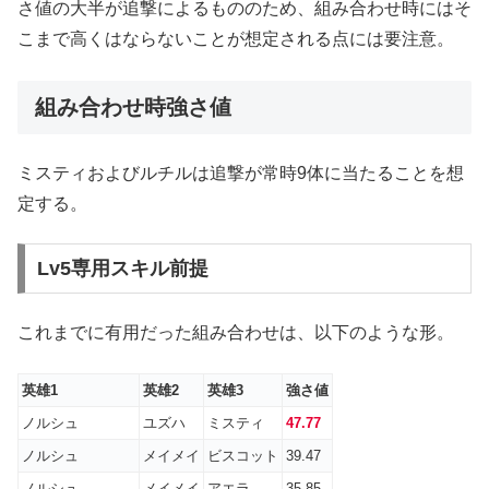
さ値の大半が追撃によるもののため、組み合わせ時にはそ
こまで高くはならないことが想定される点には要注意。
組み合わせ時強さ値
ミスティおよびルチルは追撃が常時9体に当たることを想
定する。
Lv5専用スキル前提
これまでに有用だった組み合わせは、以下のような形。
英雄1
英雄2
英雄3
強さ値
ノルシュ
ユズハ
ミスティ
47.77
ノルシュ
メイメイ
ビスコット
39.47
ノルシュ
メイメイ
アエラ
35.85