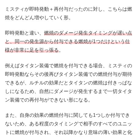
ミスティが即時発動＋再付与だったのに対し、こちらは燃
焼をどんどん増やしていく形。
即時発動と違い、
燃焼のダメージ発生タイミングが遅い点
と、同一の発生源から付与できる燃焼が1つだけという仕
様が非常に足を引っ張る
。
例えばタイタン装備で燃焼を付与できる場合、ミスティの
即時発動ならその後再びタイタン装備での燃焼付与が期待
できるが、ルチルの効果だとタイタンの燃焼は付きっぱな
しになるため、自然にダメージが発生するまで一切タイタ
ン装備での再付与ができない形になる。
また、自身の効果の燃焼付与に関しても1つしか付与でき
ないため、ある程度のタイミングで相手のすべてのユニッ
トに燃焼が付与され、それ以降かなり意味の薄い効果と化