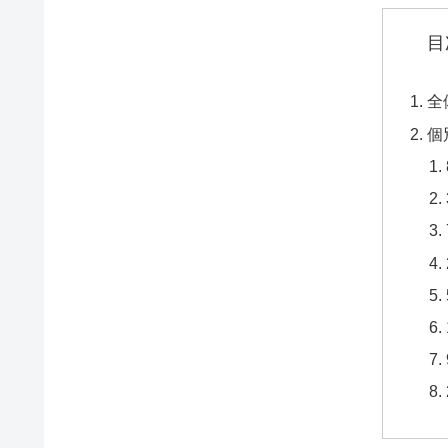
目
全
個