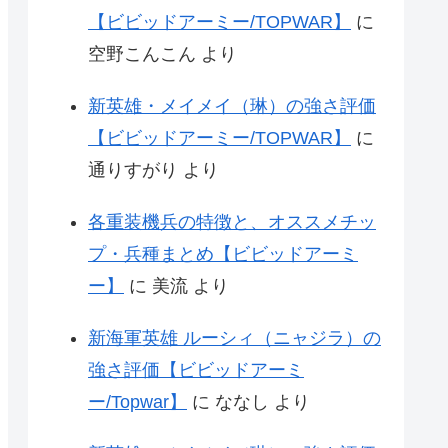
【ビビッドアーミー/TOPWAR】
に
空野こんこん
より
新英雄・メイメイ（琳）の強さ評価
【ビビッドアーミー/TOPWAR】
に
通りすがり
より
各重装機兵の特徴と、オススメチッ
プ・兵種まとめ【ビビッドアーミ
ー】
に
美流
より
新海軍英雄 ルーシィ（ニャジラ）の
強さ評価【ビビッドアーミ
ー/Topwar】
に
ななし
より