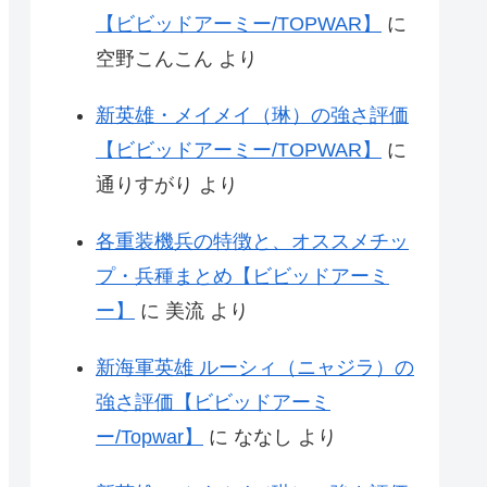
【ビビッドアーミー/TOPWAR】
に
空野こんこん
より
新英雄・メイメイ（琳）の強さ評価
【ビビッドアーミー/TOPWAR】
に
通りすがり
より
各重装機兵の特徴と、オススメチッ
プ・兵種まとめ【ビビッドアーミ
ー】
に
美流
より
新海軍英雄 ルーシィ（ニャジラ）の
強さ評価【ビビッドアーミ
ー/Topwar】
に
ななし
より