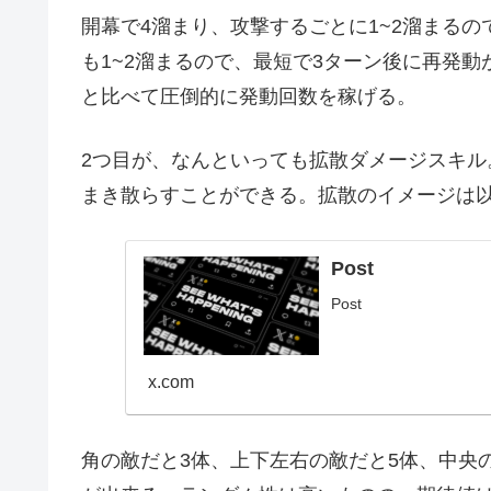
開幕で4溜まり、攻撃するごとに1~2溜まる
も1~2溜まるので、最短で3ターン後に再発
と比べて圧倒的に発動回数を稼げる。
2つ目が、なんといっても拡散ダメージスキ
まき散らすことができる。拡散のイメージは
Post
Post
x.com
角の敵だと3体、上下左右の敵だと5体、中央