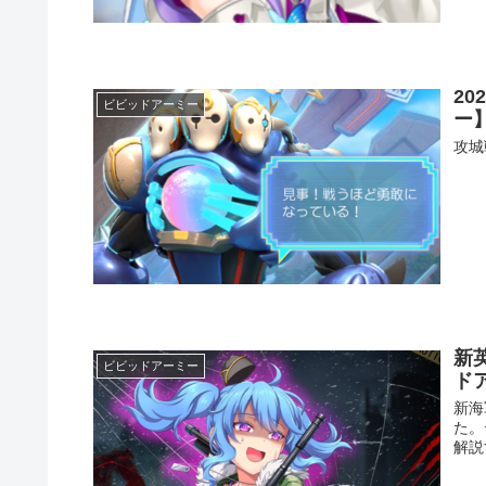
2
ビビッドアーミー
ー
攻城
新
ビビッドアーミー
ドア
新海
た。
解説