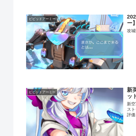
2
ビビッドアーミー
ー
攻城
新
ビビッドアーミー
ッ
新空
スト
評価