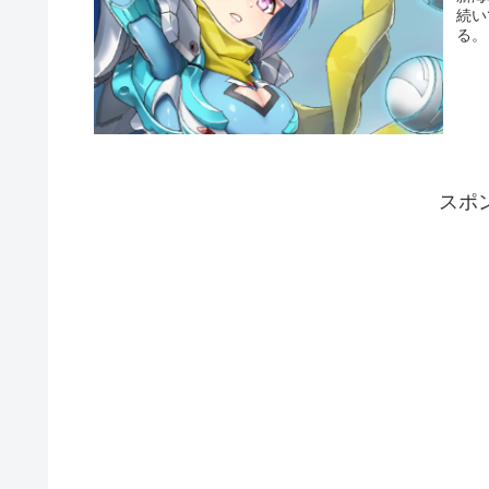
続い
る。
スポ