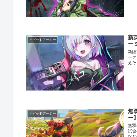
新
ビビッドアーミー
ーミ
新陸
ーク
えそ
無
ビビッドアーミー
ー
無双
試合
など