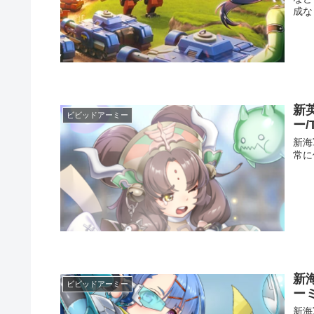
成な
新
ビビッドアーミー
ー/
新海
常に
新
ビビッドアーミー
ーミ
新海