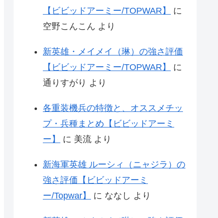
【ビビッドアーミー/TOPWAR】
に
空野こんこん
より
新英雄・メイメイ（琳）の強さ評価
【ビビッドアーミー/TOPWAR】
に
通りすがり
より
各重装機兵の特徴と、オススメチッ
プ・兵種まとめ【ビビッドアーミ
ー】
に
美流
より
新海軍英雄 ルーシィ（ニャジラ）の
強さ評価【ビビッドアーミ
ー/Topwar】
に
ななし
より