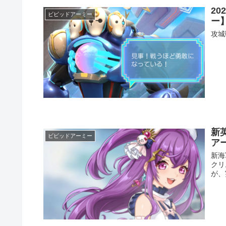
2
ビビッドアーミー
ー
攻城
新
ビビッドアーミー
アー
新海
クリ
が、