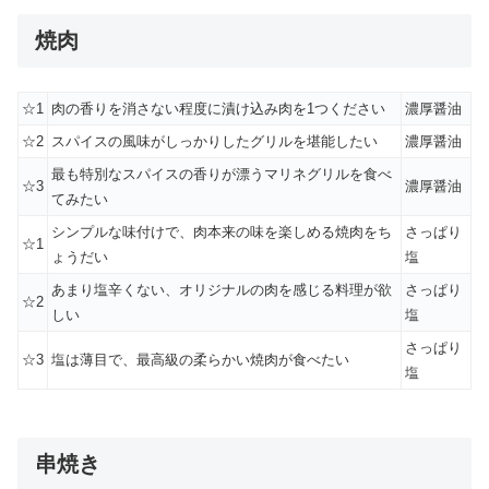
焼肉
☆1
肉の香りを消さない程度に漬け込み肉を1つください
濃厚醤油
☆2
スパイスの風味がしっかりしたグリルを堪能したい
濃厚醤油
最も特別なスパイスの香りが漂うマリネグリルを食べ
☆3
濃厚醤油
てみたい
シンプルな味付けで、肉本来の味を楽しめる焼肉をち
さっぱり
☆1
ょうだい
塩
あまり塩辛くない、オリジナルの肉を感じる料理が欲
さっぱり
☆2
しい
塩
さっぱり
☆3
塩は薄目で、最高級の柔らかい焼肉が食べたい
塩
串焼き