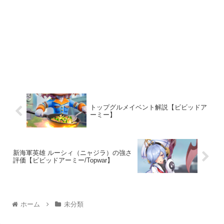
トップグルメイベント解説【ビビッドア
ーミー】
新海軍英雄 ルーシィ（ニャジラ）の強さ
評価【ビビッドアーミー/Topwar】
ホーム
未分類