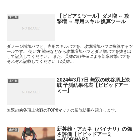
【ビビアミツール】ダメ増 ⇔ 攻
未分類
撃増 ⇔ 専用スキル 換算ツール
ダメージ増加バフと、専用スキルバフを、攻撃増加バフに換算するツ
ールです。 使い方 戦報などから攻撃増加バフとダメ増バフを抜き出
して記入してください。 また、英雄の戦争値による部隊攻撃バフを
それぞれ記載してください（2英雄...
2024年3月7日 無双の峡谷頂上決
未分類
戦 予測結果発表【ビビッドアー
ミー】
無双の峡谷頂上決戦のTOP8マッチの勝敗結果を紹介します。
新英雄・アカネ（バイナリ）の強
未分類
さ評価【ビビッドアーミ
ー/TOPWAR】