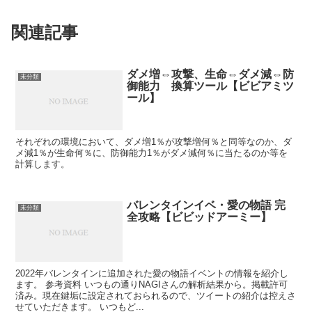
関連記事
ダメ増⇔攻撃、生命⇔ダメ減⇔防
未分類
御能力 換算ツール【ビビアミツ
ール】
それぞれの環境において、ダメ増1％が攻撃増何％と同等なのか、ダ
メ減1％が生命何％に、防御能力1％がダメ減何％に当たるのか等を
計算します。
バレンタインイベ・愛の物語 完
未分類
全攻略【ビビッドアーミー】
2022年バレンタインに追加された愛の物語イベントの情報を紹介し
ます。 参考資料 いつもの通りNAGIさんの解析結果から。掲載許可
済み。現在鍵垢に設定されておられるので、ツイートの紹介は控えさ
せていただきます。 いつもど...