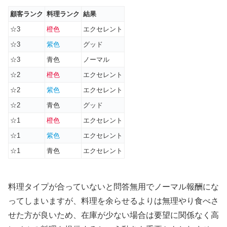
顧客ランク
料理ランク
結果
☆3
橙色
エクセレント
☆3
紫色
グッド
☆3
青色
ノーマル
☆2
橙色
エクセレント
☆2
紫色
エクセレント
☆2
青色
グッド
☆1
橙色
エクセレント
☆1
紫色
エクセレント
☆1
青色
エクセレント
料理タイプが合っていないと問答無用でノーマル報酬にな
ってしまいますが、料理を余らせるよりは無理やり食べさ
せた方が良いため、在庫が少ない場合は要望に関係なく高