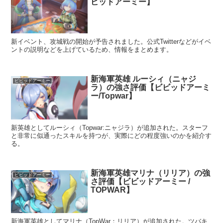
ビッドアーミー】
新イベント、攻城戦の開始が予告されました。公式Twitterなどがイベ
ントの説明などを上げているため、情報をまとめます。
新海軍英雄 ルーシィ（ニャジ
ビビッドアーミー
ラ）の強さ評価【ビビッドアーミ
ー/Topwar】
新英雄としてルーシィ（Topwar:ニャジラ）が追加された。スターフ
と非常に似通ったスキルを持つが、実際にどの程度強いのかを紹介す
る。
新海軍英雄マリナ（リリア）の強
ビビッドアーミー
さ評価【ビビッドアーミー /
TOPWAR】
新海軍英雄としてマリナ（TopWar：リリア）が追加された。ツバキ