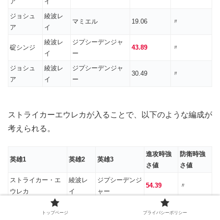
ア
イ
ジョシュ
綾波レ
マミエル
19.06
〃
ア
イ
綾波レ
ジプシーデンジャ
碇シンジ
43.89
〃
イ
ー
ジョシュ
綾波レ
ジプシーデンジャ
30.49
〃
ア
イ
ー
ストライカーエウレカが入ることで、以下のような編成が
考えられる。
進攻時強
防衛時強
英雄1
英雄2
英雄3
さ値
さ値
ストライカー・エ
綾波レ
ジプシーデンジ
54.39
〃
ウレカ
イ
ャー
ストライカー・エ
綾波レ
アンジェラ
40.18
〃
トップページ
プライバシーポリシー
ウレカ
イ