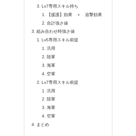
Lv7専用スキル持ち
【援護】効果 ＋ 追撃効果
合計強さ値
組み合わせ時強さ値
Lv5専用スキル前提
汎用
陸軍
海軍
空軍
Lv7専用スキル前提
汎用
陸軍
海軍
空軍
まとめ