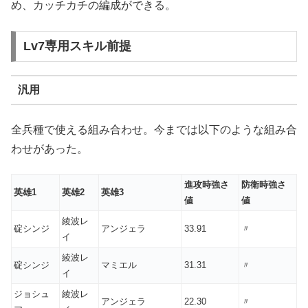
め、カッチカチの編成ができる。
Lv7専用スキル前提
汎用
全兵種で使える組み合わせ。今までは以下のような組み合
わせがあった。
進攻時強さ
防衛時強さ
英雄1
英雄2
英雄3
値
値
綾波レ
碇シンジ
アンジェラ
33.91
〃
イ
綾波レ
碇シンジ
マミエル
31.31
〃
イ
ジョシュ
綾波レ
アンジェラ
22.30
〃